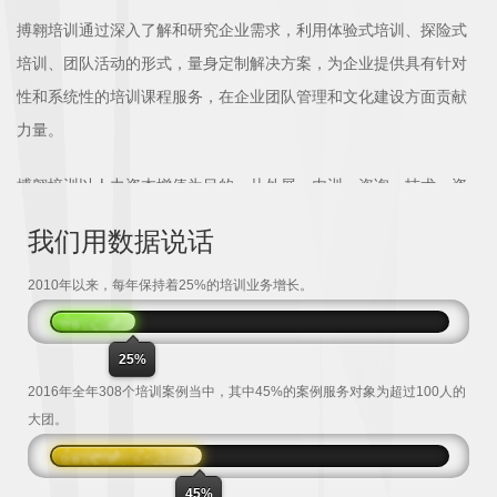
搏翱培训通过深入了解和研究企业需求，利用体验式培训、探险式
培训、团队活动的形式，量身定制解决方案，为企业提供具有针对
性和系统性的培训课程服务，在企业团队管理和文化建设方面贡献
力量。
搏翱培训以人力资本增值为目的，从外展、内训、咨询、技术、资
源层面向客户提供全面学习发展服务，形成“人力资本快速增值解决
我们用数据说话
方案(HCE)” 。以促进专业服务的创新发展与价值提升，更有效助力
客户实现战略、文化、业务、管理上的发展。
2010年以来，每年保持着25%的培训业务增长。
[查看详情]
25%
2016年全年308个培训案例当中，其中45%的案例服务对象为超过100人的
大团。
45%