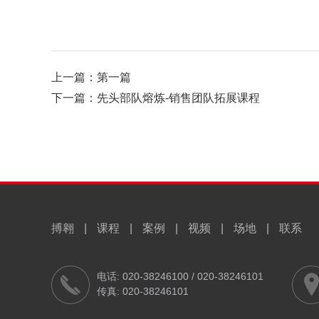
上一篇：
第一篇
下一篇：
先头部队熔炼-销售团队拓展课程
搏翱
|
课程
|
案例
|
视频
|
场地
|
联系
电话: 020-38246100 / 020-38246101
传真: 020-38246101