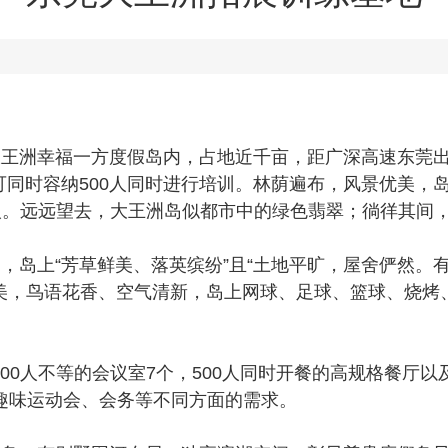
王洲幸福一方度假岛内，占地近千亩，距广深高速东莞出
可同时容纳500人同时进行培训。林荫遍布，风景优美，
人。远远望去，大王洲岛似都市中的绿色翡翠；徜徉其间
上“芳草鲜美、落英缤纷”且“土地平旷，屋舍俨然。有
美，鸟语花香、空气清新，岛上网球、足球、篮球、烧烤、
300人不等的会议室7个，500人同时开餐的高规格餐厅
趣味运动会、会务等不同方面的需求。