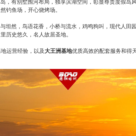
，有别墅围河布局，独享滨湖空间，彰显尊贵度假岛风
天然钓鱼场，开心烧烤场。
静与坦然，鸟语花香，小桥与流水，鸡鸣狗叫，现代人田
这里历史悠久，名人故居圣地。
基地运营经验，以及
大王洲基地
优质高效的配套服务和得