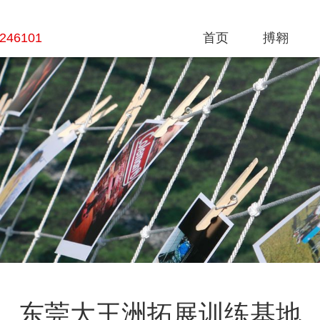
8246101
首页
搏翱
东莞大王洲拓展训练基地