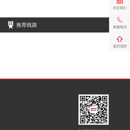
关注我们
推荐线路
客服电话
返回顶部