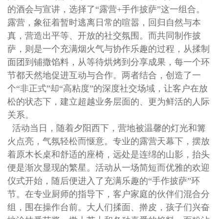
的酒会与宣讲，选择了“露营+手作披萨”这一组合。
露营，象征着暂时逃离日常的喧嚣，回归自然与本
真，营造出平等、开放的社交氛围。而共同制作披
萨，则是一个充满烟火气与协作乐趣的过程，从揉制
面团到铺撒馅料，从等待烘烤到分享成果，每一个环
节都天然地促进互动与合作。两者结合，创造了一
个“非正式”却“高粘度”的深度社交场域，让客户在放
松的状态下，建立超越业务层面的、更为鲜活的人际
关系。
活动当日，随着夕阳西下，营地被温馨的灯光和篝
火点亮，气氛轻松而惬意。专业的露营天幕下，摆放
着原木长桌和舒适的座椅，远处是连绵的山影，抬头
便是渐次显现的繁星。活动从一场简短而优雅的欢迎
仪式开始，随后便进入了充满乐趣的“手作披萨”环
节。在专业厨师的指导下，客户家庭的伙伴们混合分
组，围在操作台前。大人们揉面、擀皮，孩子们兴奋