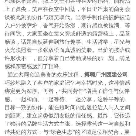
地涂抹番茄酱、撒上芝士和各种喜爱的馅料。面粉沾
上了鼻尖，笑声在夜空中回荡，平日里严肃的商务会
谈被此刻的协作与嬉笑取代。当亲手制作的披萨被送
入户外披萨炉，香气开始弥漫，期待感也被拉满。等
待间隙，大家围坐在篝火旁或舒适的露营椅上，品茗
畅谈，话题自然延伸到旅行趣事、生活哲学，星光与
火光映照着一张张放松而真诚的笑脸。出炉的披萨或
许形状不一，但分享着自己劳动成果的那一刻，满足
感和亲密感达到了顶峰。
通过共同创造美食的欢乐过程，
搏翱广州团建公司
巧妙地融入了客户的家庭记忆与幸福时光，这种情感
绑定更为深厚。再者，“共同劳作”增强了信任与伙伴
感。一起和面、一起等待、一起分享，这种平等的、
目标一致的协作，能在短时间内迅速拉近人与人之间
的距离，建立起类似朋友般的信任感。最终，它传递
了独特的品牌生活方式主张。选择露营这一与自然和
谐共处的方式，与“绿色生态”的区域定位相契合，展