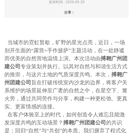
发布时间 : 2026-05-20
分享：
当城市的霓虹暂歇，旷野的星光点亮，近日，一场
别开生面的“露营+手作披萨”主题活动，在一处静谧
而优美的自然营地温情上演。本次活动由
搏翱广州团
建公司
专业策划并执行。以其对自然与和谐生活方式
的推崇，与这片土地的气质深度共鸣。本次，
搏翱广
州团建公司
旨在打破传统室内沙龙的边界，将客户关
系维护的场景延伸至广袤的自然之中，在星空下、篝
火旁，通过共同劳作与分享，构建一种更松弛、更真
实、更富情感的连接。
在客户体验至上的时代，如何创造令人难忘且能激
发深度共鸣的互动场景？
搏翱广州团建公司
的共识
是：回归“自然”与“共创”的本质。我们摒弃了程式化